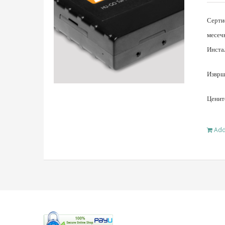
Серти
месеч
Инста
Изврше
Ценит
Add