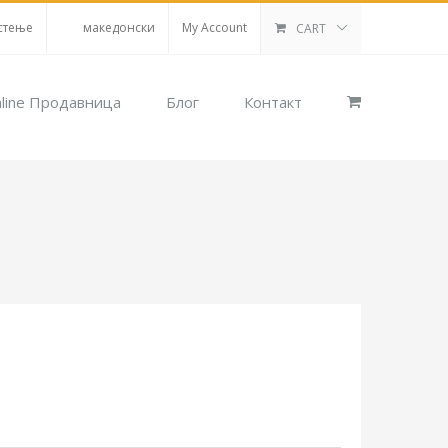
стење
македонски
My Account
CART
line Продавница
Блог
Контакт