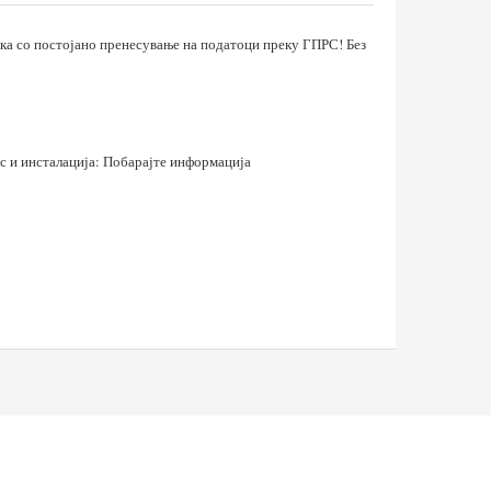
а со постојано пренесување на податоци преку ГПРС! Без
ис и инсталација: Побарајте информација