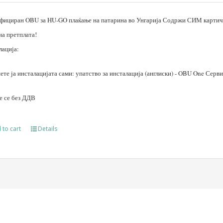
фициран OBU за HU-GO плаќање на патарина во Унгарија Содржи СИМ картичк
на претплата!
лација:
те ја инсталацијата сами: упатство за инсталација (англиски) - OBU One Серв
е се без ДДВ
 to cart
Details