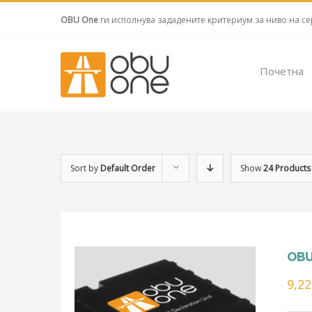
OBU One
ги исполнува зададените критериум за ниво на се
Почетна
Sort by
Default Order
Show
24 Products
OBU
9,2