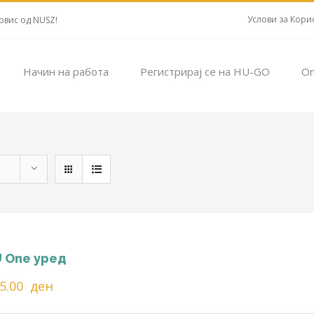
Услови за Кори
рвис од NUSZ!
Начин на работа
Регистрирај се на HU-GO
On
 One уред
25.00
ден