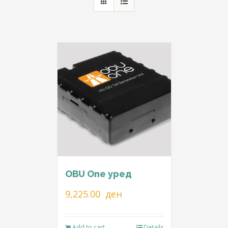
OBU One уред
9,225.00
ден
Add to cart
Details