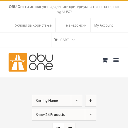
OBU One
ги исполнува зададените критериум за ниво на сервис
од NUSZ!
Услови за Користење
македонски
My Account
CART
Sort by
Name
Show
24 Products