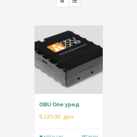
OBU One уред
9,225.00
ден
Add to cart
Details