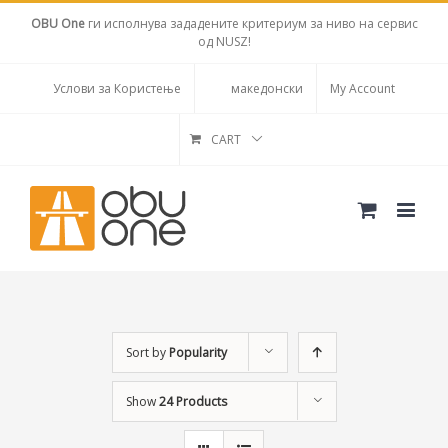
OBU One
ги исполнува зададените критериум за ниво на сервис
од NUSZ!
Услови за Користење
македонски
My Account
CART
Sort by
Popularity
Show
24 Products