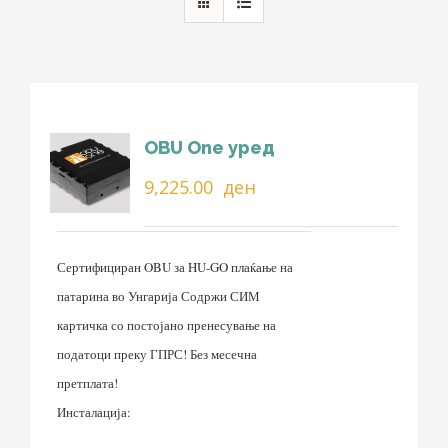
OBU One уред
9,225.00
ден
Сертифициран OBU за HU-GO плаќање на
патарина во Унгарија Содржи СИМ
картичка со постојано пренесување на
податоци преку ГПРС! Без месечна
претплата!
Инсталација: