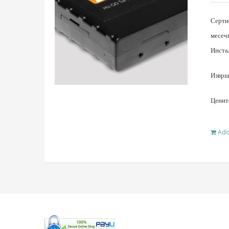
Серти
месеч
Инста
Изврше
Ценит
Add