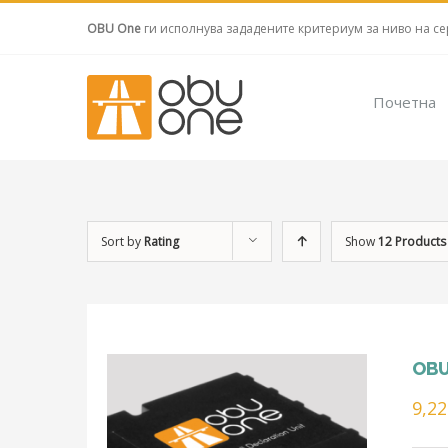
OBU One
ги исполнува зададените критериум за ниво на се
Почетна
Sort by
Rating
Show
12 Products
OBU
9,2