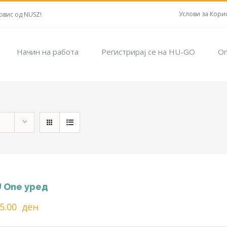
Услови за Кори
рвис од NUSZ!
Начин на работа
Регистрирај се на HU-GO
On
 One уред
25.00
ден