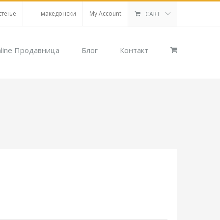
стење
македонски
My Account
CART
line Продавница
Блог
Контакт