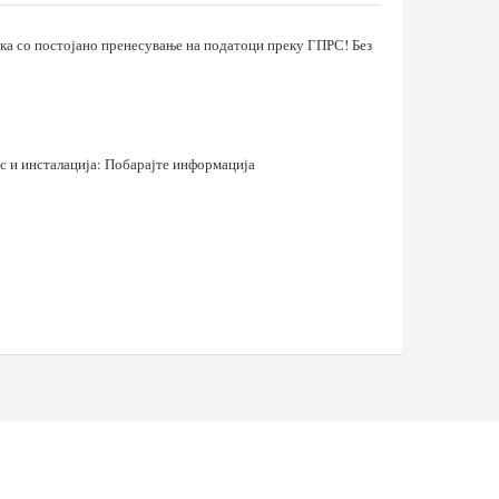
а со постојано пренесување на податоци преку ГПРС! Без
ис и инсталација: Побарајте информација