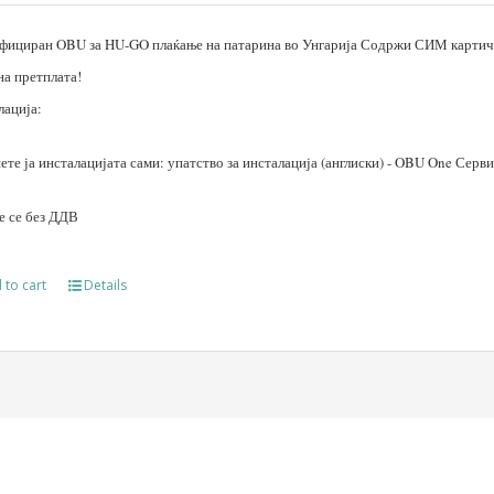
фициран OBU за HU-GO плаќање на патарина во Унгарија Содржи СИМ картичк
на претплата!
лација:
те ја инсталацијата сами: упатство за инсталација (англиски) - OBU One Серв
е се без ДДВ
 to cart
Details