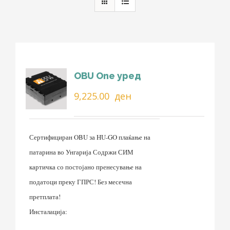
OBU One уред
9,225.00
ден
Сертифициран OBU за HU-GO плаќање на
патарина во Унгарија Содржи СИМ
картичка со постојано пренесување на
податоци преку ГПРС! Без месечна
претплата!
Инсталација: