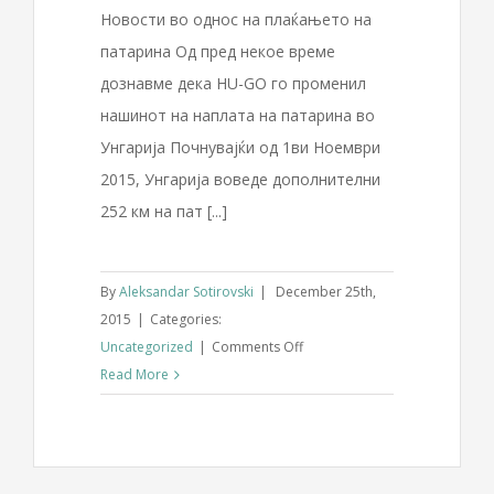
Новости во однос на плаќањето на
патарина Од пред некое време
дознавме дека HU-GO го променил
нашинот на наплата на патарина во
Унгарија Почнувајќи од 1ви Ноември
2015, Унгарија воведе дополнителни
252 км на пат [...]
By
Aleksandar Sotirovski
|
December 25th,
2015
|
Categories:
on
Uncategorized
|
Comments Off
HU-
Read More
GO
го
промени
начинот