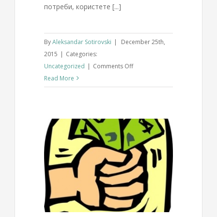
потреби, користете [...]
By
Aleksandar Sotirovski
|
December 25th,
2015
|
Categories:
on
Uncategorized
|
Comments Off
Како
Read More
може
да
ја
надополните
HU-
GO
сметката
овратите
ти пати е
со
ната?
парични
d
средства?