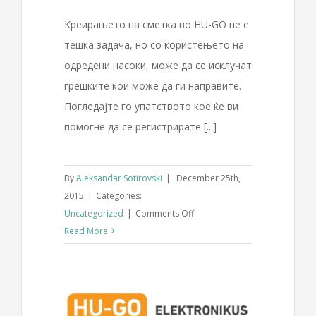
Креирањето на сметка во HU-GO не е
тешка задача, но со користењето на
одредени насоки, може да се исклучат
грешките кои може да ги направите.
Погледајте го упатството кое ќе ви
помогне да се регистрирате [...]
By
Aleksandar Sotirovski
|
December 25th,
2015
|
Categories:
on
Uncategorized
|
Comments Off
Како
Read More
да
се
регистрирате
на