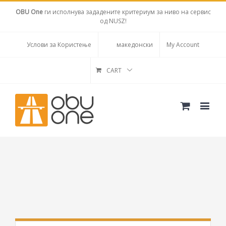
OBU One
ги исполнува зададените критериум за ниво на сервис
од NUSZ!
Услови за Користење
македонски
My Account
CART