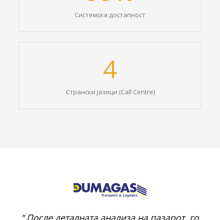
Системска достапност
4
Странски јазици (Call Centre)
“ После деталната анализа на пазарот, го