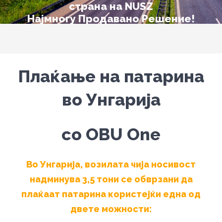
страна на NUSZ
Најмногу Продавано Решение!
КУПИ ONLINE
Плаќање на патарина
во Унгарија
со OBU One
Во Унгарија, возилата чија носивост
надминува 3,5 тони се обврзани да
плаќаат патарина користејќи една од
двете можности: