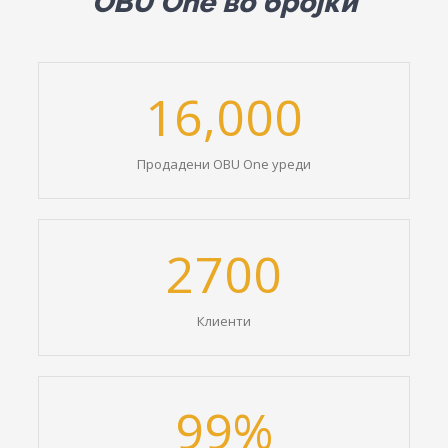
OBU One во бројки
16,000
Продадени OBU One уреди
2700
Клиенти
99
%