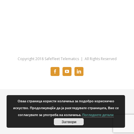
Copyright 2018 SafeFleet Telematics | All Rights Reserved
Facebook
Youtube
Linkedin
Оваа страница користи колачиња за подобро корисничко
искуство. Продолжувајќи да ја разгледувате страницата, Вие се
согласувате за употреба на колачиња.
Погледнете детали
Затвори