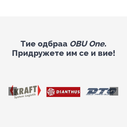
Тие одбраа
OBU One
.
Придружете им се и вие!