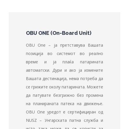
OBU ONE (On-Board Unit)
OBU One – ја претставува Вашата
позиција во системот во реално
време и ја плаќа патарината
автоматски. Дури и ако ја измените
Вашата дестинација, нема потреба да
се грижите околу патарината. Можете
да патувате безгрижно без промена
на планираната патека на движење.
OBU One уредот е сертифициран од
NUSZ – Унгарската патна служба и
исто така може да се користи за