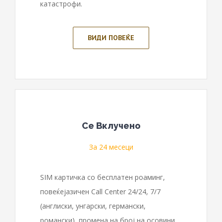
катастрофи.
ВИДИ ПОВЕЌЕ
Сe Вклучено
За 24 месеци
SIM картичка со бесплатен роаминг,
повеќејазичен Call Center 24/24, 7/7
(англиски, унгарски, германски,
романски), промена на број на осовини