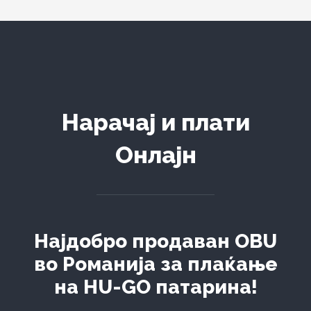
Нарачај и плати
Онлајн
Најдобро продаван OBU
во Романија за плаќање
на HU-GO патарина!