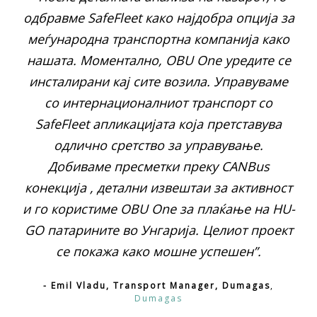
одбравме SafeFleet како најдобра опција за
меѓународна транспортна компанија како
нашата. Моментално, ОBU Оne уредите се
инсталирани кај сите возила. Управуваме
со интернационалниот транспорт со
SafeFleet апликацијата која претставува
одлично сретство за управување.
Добиваме пресметки преку CANBus
конекција , детални извештаи за активност
и го користиме ОBU Оne за плаќање на HU-
GO патарините во Унгарија. Целиот проект
се покажа како мошне успешен”.
- Emil Vladu, Transport Manager, Dumagas
,
Dumagas