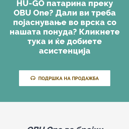
HU-GO патарина преку
OBU One? Дали ви треба
појаснување во врска со
нашата понуда? Кликнете
тука и ќе добиете
асистенција
ПОДРШКА НА ПРОДАЖБА