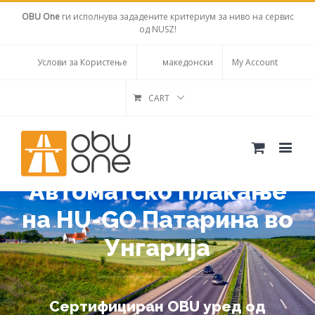
OBU One
ги исполнува зададените критериум за ниво на сервис
од NUSZ!
Услови за Користење
македонски
My Account
CART
Решение за
Автоматско Плаќање
на HU-GO Патарина во
Унгарија
Сертифициран OBU уред од