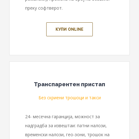
преку софтверот.
КУПИ ONLINE
Транспарентен пристап
Без скриени трошоци и такси
24- месечна гаранција, можност за
надградба за извештаи: патни налози,
временски налози, гео-зони, трошок на