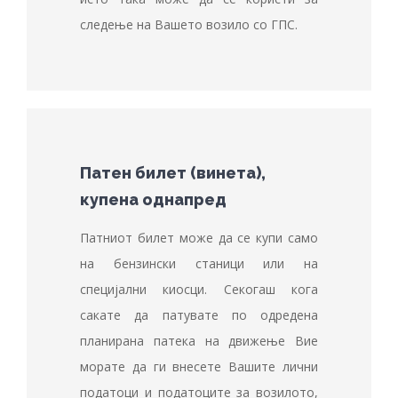
следење на Вашето возило со ГПС.
Патен билет (винета),
купена однапред
Патниот билет може да се купи само
на бензински станици или на
специјални киосци. Секогаш кога
сакате да патувате по одредена
планирана патека на движење Вие
морате да ги внесете Вашите лични
податоци и податоците за возилото,