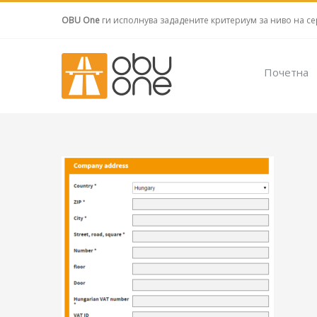
OBU One
ги исполнува зададените критериум за ниво на се
Почетна