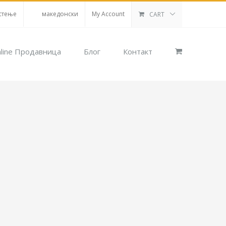
стење
македонски
My Account
CART
line Продавница
Блог
Контакт