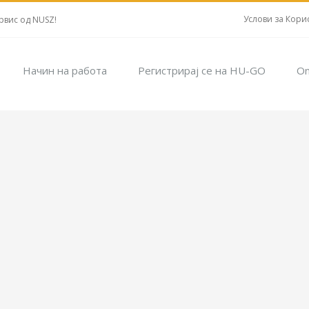
Услови за Кори
рвис од NUSZ!
Начин на работа
Регистрирај се на HU-GO
On