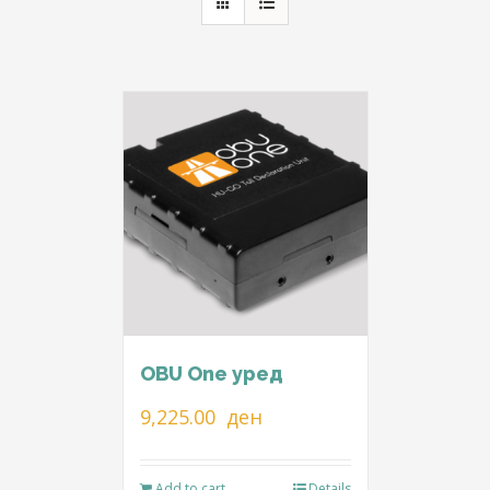
OBU One уред
9,225.00
ден
Add to cart
Details