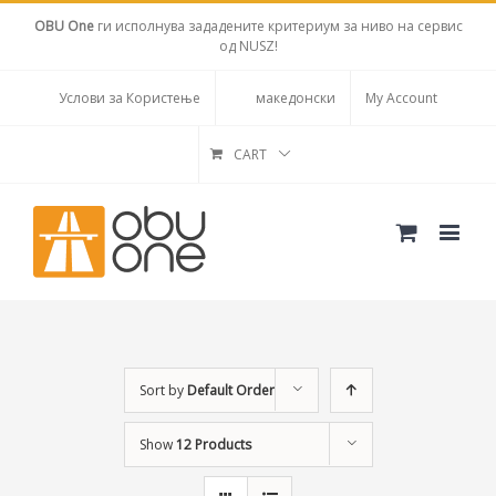
OBU One
ги исполнува зададените критериум за ниво на сервис
од NUSZ!
Услови за Користење
македонски
My Account
CART
Sort by
Default Order
Show
12 Products