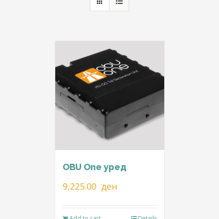
OBU One уред
9,225.00
ден
Add to cart
Details