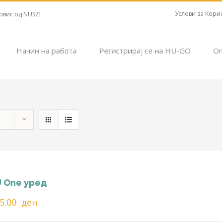
Услови за Кори
рвис од NUSZ!
Начин на работа
Регистрирај се на HU-GO
On
 One уред
25.00
ден