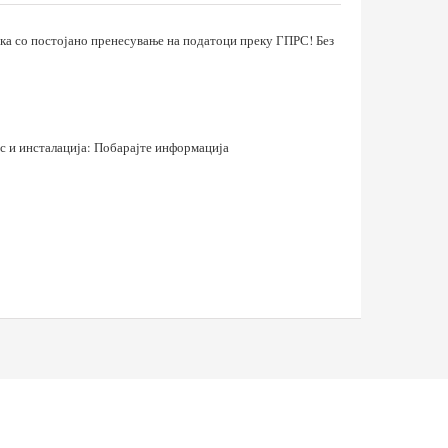
а со постојано пренесување на податоци преку ГПРС! Без
ис и инсталација: Побарајте информација