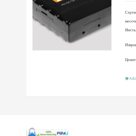
Серти
месеч
Инста
Изврше
Ценит
Add