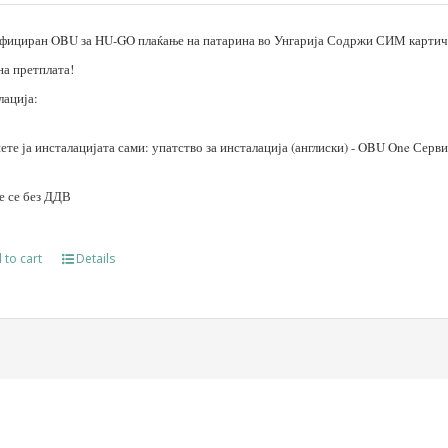
фициран OBU за HU-GO плаќање на патарина во Унгарија Содржи СИМ картичк
на претплата!
лација:
те ја инсталацијата сами: упатство за инсталација (англиски) - OBU One Серв
е се без ДДВ
 to cart
Details