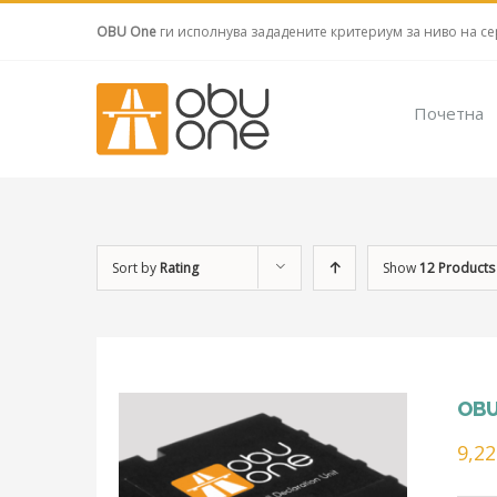
OBU One
ги исполнува зададените критериум за ниво на се
Почетна
Sort by
Rating
Show
12 Products
OBU
9,2