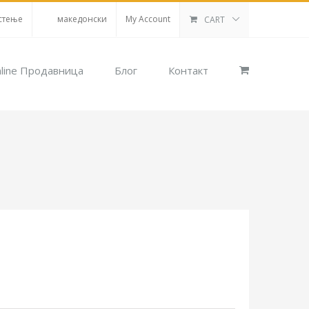
стење
македонски
My Account
CART
line Продавница
Блог
Контакт