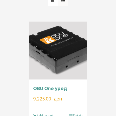
OBU One уред
9,225.00
ден
Add to cart
Details