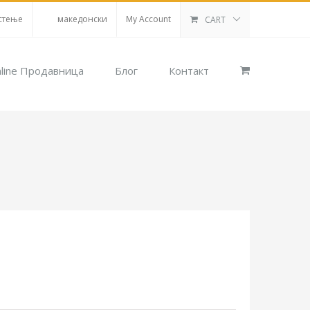
стење
македонски
My Account
CART
line Продавница
Блог
Контакт