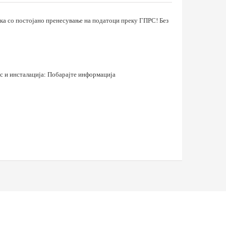
а со постојано пренесување на податоци преку ГПРС! Без
ис и инсталација: Побарајте информација