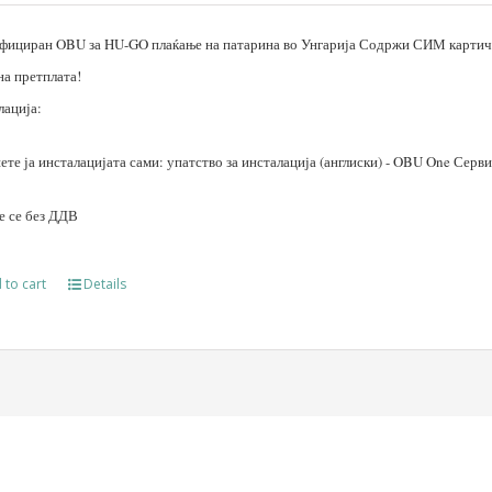
фициран OBU за HU-GO плаќање на патарина во Унгарија Содржи СИМ картичк
на претплата!
лација:
те ја инсталацијата сами: упатство за инсталација (англиски) - OBU One Серв
е се без ДДВ
 to cart
Details