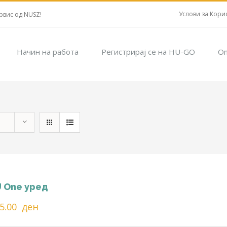
Услови за Кори
рвис од NUSZ!
Начин на работа
Регистрирај се на HU-GO
On
 One уред
25.00
ден