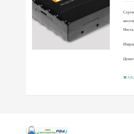
Серти
месеч
Инста
Изврше
Ценит
Add