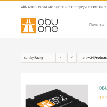
OBU One
ги исполнува зададените критериум за ниво на се
Почетна
Sort by
Rating
Show
24 Products
OBU
9,2